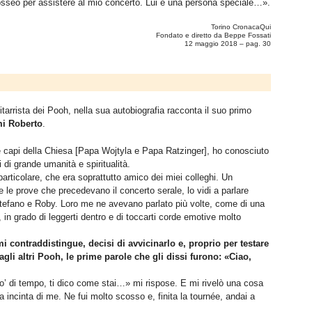
losseo per assistere al mio concerto. Lui è una persona speciale…».
Torino CronacaQui
Fondato e diretto da Beppe Fossati
12 maggio 2018 – pag. 30
hitarrista dei Pooh, nella sua autobiografia racconta il suo primo
i Roberto
.
e capi della Chiesa [Papa Wojtyla e Papa Ratzinger], ho conosciuto
ci di grande umanità e spiritualità.
particolare, che era soprattutto amico dei miei colleghi. Un
 le prove che precedevano il concerto serale, lo vidi a parlare
tefano e Roby. Loro me ne avevano parlato più volte, come di una
a, in grado di leggerti dentro e di toccarti corde emotive molto
i contraddistingue, decisi di avvicinarlo e, proprio per testare
dagli altri Pooh, le prime parole che gli dissi furono: «Ciao,
o’ di tempo, ti dico come stai…» mi rispose. E mi rivelò una cosa
incinta di me. Ne fui molto scosso e, finita la tournée, andai a