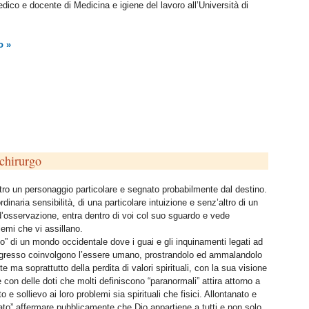
dico e docente di Medicina e igiene del lavoro all’Università di
o »
hirurgo
tro un personaggio particolare e segnato probabilmente dal destino.
dinaria sensibilità, di una particolare intuizione e senz’altro di un
 d’osservazione, entra dentro di voi col suo sguardo e vede
emi che vi assillano.
 di un mondo occidentale dove i guai e gli inquinamenti legati ad
rogresso coinvolgono l’essere umano, prostrandolo ed ammalandolo
e ma soprattutto della perdita di valori spirituali, con la sua visione
e con delle doti che molti definiscono “paranormali” attira attorno a
 e sollievo ai loro problemi sia spirituali che fisici. Allontanato e
ato” affermare pubblicamente che Dio appartiene a tutti e non solo