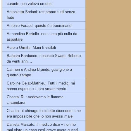
curante non voleva crederci
Antonietta Soriani: restammo tutti senza
fiato
Antonio Faraud: questo è straordinario!
Armandina Bertollo: non c’era più nulla da
asportare
Aurora Ormitti: Mani Invisibili
Barbara Barducco: conosco Swami Roberto
da venti anni…
Carmen e Andrea Brando: guarigione a
quattro zampe
Caroline Gelat-Mathieu: Tutti i medici mi
hanno espresso il loro smarrimento
Chantal R. : vedevamo le fiamme
circondarci
Chantal: il chirurgo insistette dicendomi che
era impossibile che io non avessi male
Daniela Marcato: il medico dice « non ho
mai visto un caso così grave avere questi