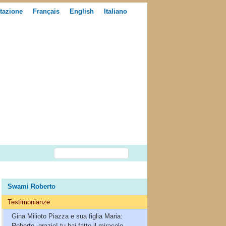
tazione
Français
English
Italiano
Swami Roberto
Testimonianze
Gina Milioto Piazza e sua figlia Maria:
Roberto, grazie! tu hai fatto il miracolo