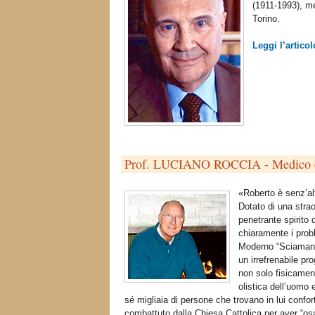
(1911-1993), me
Torino.
Leggi l’articol
Prof. LUCIANO ROCCIA - Medico c
«Roberto è senz’al
Dotato di una straor
penetrante spirito
chiaramente i probl
Moderno “Sciamano”
un irrefrenabile p
non solo fisicament
olistica dell’uomo 
sé migliaia di persone che trovano in lui conforto
combattuto dalla Chiesa Cattolica per aver “os