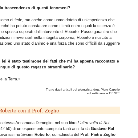
lla trascendenza di questi fenomeni?
 uomo di fede, ma anche come uomo dotato di un’esperienza che
rché ho potuto constatare come i limiti entro i quali la scienza è
sono spesso superati dall’intervento di Roberto. Posso garantire che
izioni irreversibili nella integrità corporea, Roberto è riuscito a
azione: uno stato d’animo e una forza che sono difficili da suggerire
lei è stato testimone dei fatti che mi ha appena raccontato e
unque di questo ragazzo straordinario?
e la Terra.»
Tratto dagli articoli del giornalista dott. Piero Capello
sul settimanale GENTE
oberto con il Prof. Zeglio
 poetessa Annamaria Demeglio, nel suo libro
L’altro volto di Rol
,
. 42-50) di un esperimento compiuto tanti anni fa da
Gustavo Rol
giovanissimo Swami
Roberto
, su richiesta del
Prof. Pietro Zeglio