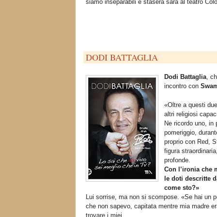
siamo inseparabili e stasera sarà al teatro Co
DODI BATTAGLIA
Dodi Battaglia
, c
incontro con
Swam
«Oltre a questi du
altri religiosi capa
Ne ricordo uno, in 
pomeriggio, durante
proprio con Red, S
figura straordinari
profonde.
Con l’ironia che m
le doti descritte 
come sto?»
Lui sorrise, ma non si scompose. «Se hai un p
che non sapevo, capitata mentre mia madre era 
trovare i miei.