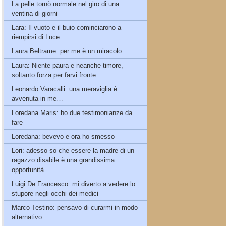
La pelle tornò normale nel giro di una
ventina di giorni
Lara: Il vuoto e il buio cominciarono a
riempirsi di Luce
Laura Beltrame: per me è un miracolo
Laura: Niente paura e neanche timore,
soltanto forza per farvi fronte
Leonardo Varacalli: una meraviglia è
avvenuta in me…
Loredana Maris: ho due testimonianze da
fare
Loredana: bevevo e ora ho smesso
Lori: adesso so che essere la madre di un
ragazzo disabile è una grandissima
opportunità
Luigi De Francesco: mi diverto a vedere lo
stupore negli occhi dei medici
Marco Testino: pensavo di curarmi in modo
alternativo…