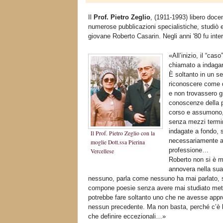
Il
Prof. Pietro Zeglio
, (1911-1993) libero docen
numerose pubblicazioni specialistiche, studiò 
giovane Roberto Casarin. Negli anni '80 fu interv
«All’inizio, il “ca
chiamato a indagar
È soltanto in un s
riconoscere come q
e non trovassero gi
conoscenze della pa
corso e assumono, 
senza mezzi termini
indagate a fondo, 
Il Prof. Pietro Zeglio con la
necessariamente as
moglie Dott.ssa Pierina
professione…
Vercellese
Roberto non si è ma
annovera nella sua
nessuno, parla come nessuno ha mai parlato, 
compone poesie senza avere mai studiato metric
potrebbe fare soltanto uno che ne avesse approf
nessun precedente. Ma non basta, perché c’è 
che definire eccezionali…»