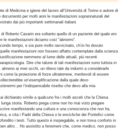
te di Medicina e igiene del lavoro all’Università di Torino e autore di
e documentò per molti anni le manifestazioni soprannaturali del
istato dai più importanti settimanali italiani.
so” di Roberto Casarin era soltanto quello di un paziente del quale ero
e le manifestazioni diciamo così “abnormi”.
econdo tempo, e sia pure molto ravvicinato, ch’io ho dovuto
uelle manifestazioni non fossero affatto contemplate dalla scienza
ustificazione nemmeno al lume delle attuali, più recenti
rapsicologia. Dire che talune di tali manifestazioni sono tuttora in
almeno ai miei occhi, un rilievo tale da indurmi a considerarle
 come la proiezione di forze ultraterrene, meritevoli di essere
solleciterebbe un’esemplificazione dalla quale devo
tenermi per l’indispensabile riserbo che devo alla mia
i dichiarato simile a qualcuno fra i molti asceti che la Chiesa
 lunga storia. Roberto prega come non ho mai visto pregare
scrive manifestando una cultura e una conoscenza che non ha,
a, e cita i Padri della Chiesa o le encicliche dei Pontefici come
ondito i testi. Tutto questo è inspiegabile, e non trova conforto in
ben altro… Ho assistito a fenomeni che, come medico, non posso