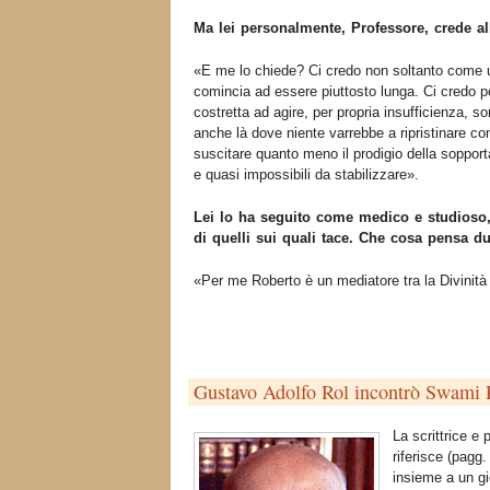
Ma lei personalmente, Professore, crede a
«E me lo chiede? Ci credo non soltanto come
comincia ad essere piuttosto lunga. Ci credo pe
costretta ad agire, per propria insufficienza, 
anche là dove niente varrebbe a ripristinare cond
suscitare quanto meno il prodigio della sopport
e quasi impossibili da stabilizzare».
Lei lo ha seguito come medico e studioso, 
di quelli sui quali tace. Che cosa pensa d
«Per me Roberto è un mediatore tra la Divinità 
Gustavo Adolfo Rol incontrò Swami R
La scrittrice e
riferisce (pagg
insieme a un 