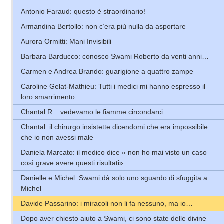
Antonio Faraud: questo è straordinario!
Armandina Bertollo: non c’era più nulla da asportare
Aurora Ormitti: Mani Invisibili
Barbara Barducco: conosco Swami Roberto da venti anni…
Carmen e Andrea Brando: guarigione a quattro zampe
Caroline Gelat-Mathieu: Tutti i medici mi hanno espresso il
loro smarrimento
Chantal R. : vedevamo le fiamme circondarci
Chantal: il chirurgo insistette dicendomi che era impossibile
che io non avessi male
Daniela Marcato: il medico dice « non ho mai visto un caso
così grave avere questi risultati»
Danielle e Michel: Swami dà solo uno sguardo di sfuggita a
Michel
Davide Passarino: i miracoli non li fa nessuno, ma io…
Dopo aver chiesto aiuto a Swami, ci sono state delle divine