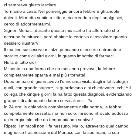
ci sembrava giusto lasciare.
Torniamo a casa. Nel pomeriggio ancora febbre e ghiandole
dolenti. Mi metto subito a letto e, ricorrendo a degli analgesici,
cerco di addormentarmi.
Signori Monaci, durante questo mio scritto ho affermato che
nessuno fa miracoli, però abbiate la cortesia di ascoltare quanto
desidero illustrarVi.
Il mattino successivo mi alzo pensando di essere rintronato e
stordito come gli altri giorni, in quanto imbottito di farmaci.
Nulla di tutto ciò!
Mi sento in una forma che da mesi non provavo, la febbre
completamente sparita e mai più ritornata!
Dopo un paio di giorni avevo l’ennesima visita dagli infettivologi, i
quali, con grande stupore, si guardavano e si chiedevano: «chi è il
collega che cinque giorni fa ha fatto questa diagnosi, evidenziando
grappoli di adenopatie latero cervicali ecc…?»
In 24 ore: le ghiandole completamente nella norma, la febbre
completamente cessata, ma non solo: mi sono ritrovato addosso
un’energia tale, che da tempo più non sentivo!
Ripeto, i miracoli non li fa nessuno. Ma io, attraverso quel campo
magnetico trasmessomi dal Monaco con le sue mani, la sua