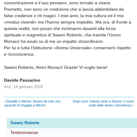
concentrazione e il suo pensiero, sono tornato a vivere.
Premetto, non sono un credulone che si lascia abbindolare da
false credenze o riti magici. I miei anni, la mia cultura ed il mio
«modus vivendi» me l’hanno sempre impedito. Ma ora, di fronte a
questa realtà, non posso che inchinarmi davanti alla forza
spirituale e magnetica di Swami Roberto, che tramite l’Uomo
Monaco ha avuto su di me un impatto straordinario.
Per lui e tutta l’Istituzione «Anima Universale» conserverò rispetto
e riconoscenza.
Swami Roberto, Amici Monaci! Grazie! Vi voglio bene!
Davide Passarino
Asti, 14 gennaio 2019
‹ Danielle e Michel: Swami dà solo uno
Dopo aver chiesto aiuto a Swami, ci sono
sguardo di sfuggita a Michel
state delle divine coincidenze ›
Swami Roberto
Testimonianze