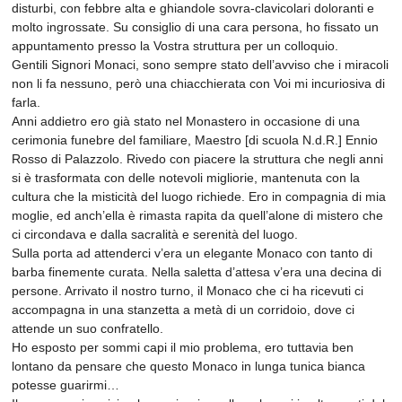
disturbi, con febbre alta e ghiandole sovra-clavicolari doloranti e
molto ingrossate. Su consiglio di una cara persona, ho fissato un
appuntamento presso la Vostra struttura per un colloquio.
Gentili Signori Monaci, sono sempre stato dell’avviso che i miracoli
non li fa nessuno, però una chiacchierata con Voi mi incuriosiva di
farla.
Anni addietro ero già stato nel Monastero in occasione di una
cerimonia funebre del familiare, Maestro [di scuola N.d.R.] Ennio
Rosso di Palazzolo. Rivedo con piacere la struttura che negli anni
si è trasformata con delle notevoli migliorie, mantenuta con la
cultura che la misticità del luogo richiede. Ero in compagnia di mia
moglie, ed anch’ella è rimasta rapita da quell’alone di mistero che
ci circondava e dalla sacralità e serenità del luogo.
Sulla porta ad attenderci v’era un elegante Monaco con tanto di
barba finemente curata. Nella saletta d’attesa v’era una decina di
persone. Arrivato il nostro turno, il Monaco che ci ha ricevuti ci
accompagna in una stanzetta a metà di un corridoio, dove ci
attende un suo confratello.
Ho esposto per sommi capi il mio problema, ero tuttavia ben
lontano da pensare che questo Monaco in lunga tunica bianca
potesse guarirmi…