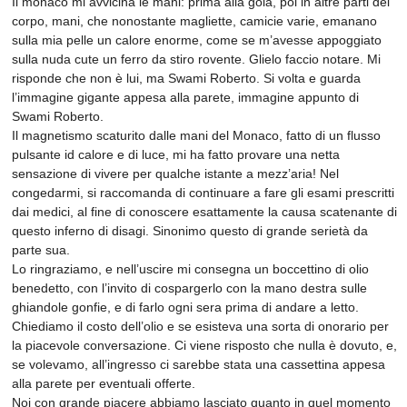
Il monaco mi avvicina le mani: prima alla gola, poi in altre parti del
corpo, mani, che nonostante magliette, camicie varie, emanano
sulla mia pelle un calore enorme, come se m’avesse appoggiato
sulla nuda cute un ferro da stiro rovente. Glielo faccio notare. Mi
risponde che non è lui, ma Swami Roberto. Si volta e guarda
l’immagine gigante appesa alla parete, immagine appunto di
Swami Roberto.
Il magnetismo scaturito dalle mani del Monaco, fatto di un flusso
pulsante id calore e di luce, mi ha fatto provare una netta
sensazione di vivere per qualche istante a mezz’aria! Nel
congedarmi, si raccomanda di continuare a fare gli esami prescritti
dai medici, al fine di conoscere esattamente la causa scatenante di
questo inferno di disagi. Sinonimo questo di grande serietà da
parte sua.
Lo ringraziamo, e nell’uscire mi consegna un boccettino di olio
benedetto, con l’invito di cospargerlo con la mano destra sulle
ghiandole gonfie, e di farlo ogni sera prima di andare a letto.
Chiediamo il costo dell’olio e se esisteva una sorta di onorario per
la piacevole conversazione. Ci viene risposto che nulla è dovuto, e,
se volevamo, all’ingresso ci sarebbe stata una cassettina appesa
alla parete per eventuali offerte.
Noi con grande piacere abbiamo lasciato quanto in quel momento