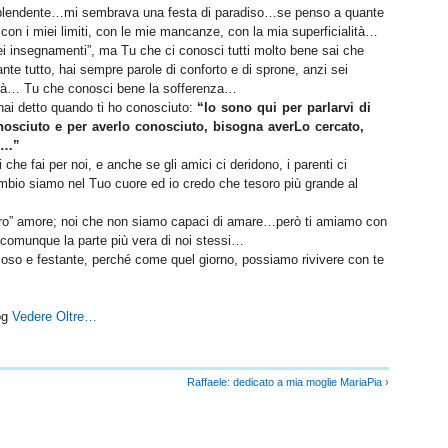
plendente…mi sembrava una festa di paradiso…se penso a quante
 con i miei limiti, con le mie mancanze, con la mia superficialità…
iei insegnamenti”, ma Tu che ci conosci tutti molto bene sai che
te tutto, hai sempre parole di conforto e di sprone, anzi sei
sità… Tu che conosci bene la sofferenza…
hai detto quando ti ho conosciuto:
“Io sono qui per parlarvi di
nosciuto e per averlo conosciuto, bisogna averLo cercato,
to…”
 che fai per noi, e anche se gli amici ci deridono, i parenti ci
cambio siamo nel Tuo cuore ed io credo che tesoro più grande al
vero” amore; noi che non siamo capaci di amare…però ti amiamo con
è comunque la parte più vera di noi stessi…
ioso e festante, perché come quel giorno, possiamo rivivere con te
og
Vedere Oltre…
Raffaele: dedicato a mia moglie MariaPia ›