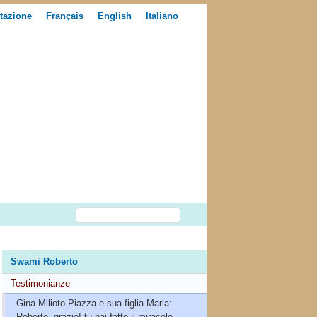
tazione
Français
English
Italiano
Swami Roberto
Testimonianze
Gina Milioto Piazza e sua figlia Maria:
Roberto, grazie! tu hai fatto il miracolo