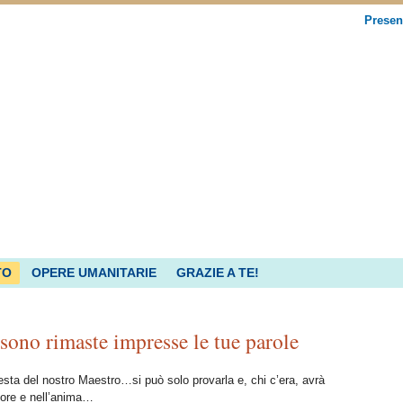
Presen
TO
OPERE UMANITARIE
GRAZIE A TE!
sono rimaste impresse le tue parole
festa del nostro Maestro…si può solo provarla e, chi c’era, avrà
uore e nell’anima…