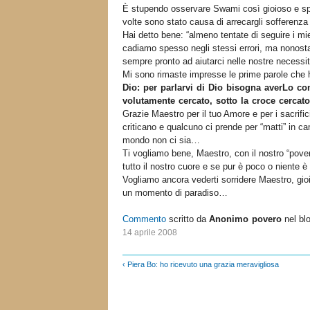
È stupendo osservare Swami così gioioso e s
volte sono stato causa di arrecargli sofferenza
Hai detto bene: “almeno tentate di seguire i m
cadiamo spesso negli stessi errori, ma nonostan
sempre pronto ad aiutarci nelle nostre neces
Mi sono rimaste impresse le prime parole che 
Dio: per parlarvi di Dio bisogna averLo co
volutamente cercato, sotto la croce cerca
Grazie Maestro per il tuo Amore e per i sacrifici
criticano e qualcuno ci prende per “matti” in 
mondo non ci sia…
Ti vogliamo bene, Maestro, con il nostro “po
tutto il nostro cuore e se pur è poco o niente 
Vogliamo ancora vederti sorridere Maestro, gio
un momento di paradiso…
Commento
scritto da
Anonimo povero
nel bl
14 aprile 2008
‹ Piera Bo: ho ricevuto una grazia meravigliosa