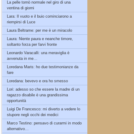
La pelle tornò normale nel giro di una
ventina di giorni
Lara: Il vuoto e il buio cominciarono a
riempirsi di Luce
Laura Beltrame: per me è un miracolo
Laura: Niente paura e neanche timore,
soltanto forza per farvi fronte
Leonardo Varacalli: una meraviglia è
avvenuta in me…
Loredana Maris: ho due testimonianze da
fare
Loredana: bevevo e ora ho smesso
Lori: adesso so che essere la madre di un
ragazzo disabile è una grandissima
opportunità
Luigi De Francesco: mi diverto a vedere lo
stupore negli occhi dei medici
Marco Testino: pensavo di curarmi in modo
alternativo…