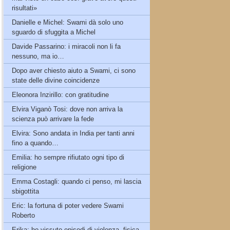
risultati»
Danielle e Michel: Swami dà solo uno
sguardo di sfuggita a Michel
Davide Passarino: i miracoli non li fa
nessuno, ma io…
Dopo aver chiesto aiuto a Swami, ci sono
state delle divine coincidenze
Eleonora Inzirillo: con gratitudine
Elvira Viganò Tosi: dove non arriva la
scienza può arrivare la fede
Elvira: Sono andata in India per tanti anni
fino a quando…
Emilia: ho sempre rifiutato ogni tipo di
religione
Emma Costagli: quando ci penso, mi lascia
sbigottita
Eric: la fortuna di poter vedere Swami
Roberto
Erika: ho vissuto episodi di violenza, fisica