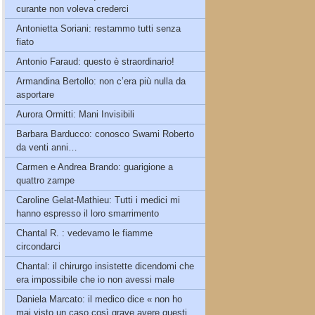
curante non voleva crederci
Antonietta Soriani: restammo tutti senza
fiato
Antonio Faraud: questo è straordinario!
Armandina Bertollo: non c’era più nulla da
asportare
Aurora Ormitti: Mani Invisibili
Barbara Barducco: conosco Swami Roberto
da venti anni…
Carmen e Andrea Brando: guarigione a
quattro zampe
Caroline Gelat-Mathieu: Tutti i medici mi
hanno espresso il loro smarrimento
Chantal R. : vedevamo le fiamme
circondarci
Chantal: il chirurgo insistette dicendomi che
era impossibile che io non avessi male
Daniela Marcato: il medico dice « non ho
mai visto un caso così grave avere questi