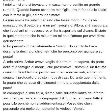
I miei amici che si trovavano in casa, hanno sentito un grande
rumore. Quando hanno scoperto mio figlio, era in fondo alle scale,
con la testa in giù, ed era inanimato!
La mia amica ha subito pensato che fosse morto. Poi, gli ha
massaggiato il petto, e si è un po’ risvegliato. Allora, si è assicurata
che i suoi arti si muovessero, e l’ha trasportato sul divano. È stato
in quel momento che la mia amica mi ha chiamato per avvertirmi
dell’incidente.
Io ho pensato immediatamente a Swami! Ho sentito la Pace
durante la decina di chilometri che ho percorso per giungere sul
posto!
Al mio arrivo, Arthur aveva voglia di dormire. Io sapevo, da parte
della mia famiglia di medici, che presentava i sintomi di un trauma
cranico! Gli addetti del pronto soccorso sono arrivati, ed hanno
seguito il protocollo previsto in questi casi. Durante quei momenti,
la paura che cercava di insinuarsi in me era soppiantata dalla
pace!
In compagnia di mia figlia, siamo saliti sull’ambulanza del pronto
soccorso per restare in compagnia di Arthur, ed abbiamo fatto il
possibile perché non si addormentasse! Posso dire che il
personale era molto competente! Io vedevo l’Amore!