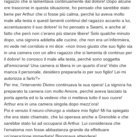
ragazzo che si lamentava continuamente dal dolore! Dopo alcune
ore trascorse in questa situazione, ho pensato che sarebbe stato
bene per Arthur che ci fosse più calma, perché lui aveva molto
male alla testa e questi lamenti continui del ragazzo accanto a lui,
accentuavano il suo dolore! Io ho pensato a Swami, e anche al
fatto che però non c’erano più stanze libere! Solo qualche minuto
dopo, una signora addetta alle cucine, che non era un’infermiera,
mi vede nel corridoio e mi dice: «non trovo giusto che suo figlio sia
in una camera con un altro ragazzo che si lamenta di continuo per
il dolore! Io conosco il male alla testa, perché sono soggetta
all’emicrania! Una camera si libera in un quarto d’ora! Visto che
manca il personale, desidero prepararla io per suo figlio! Lei mi
autorizza a farlo?»
Per me, l’intervento Divino continuava la sua opera! La signora ha
preparato la camera con molto Amore, perché aveva lasciato la
porta aperta ed io la vedevo che ci metteva tutto il suo cuore!
Arthur era in una camera singola dopo mezz’ora!
Poi è venuto il neuro-chirurgo a visitare mio figlio! Mi ha spiegato
che era stato chiamato, che lui operava anche a Grenoble e che
sarebbe stato lui ad occuparsi di Arthur. Lui considerava che
l’ematoma non fosse abbastanza grande da effettuare
un’operazione immediata! Bisognava attendere!