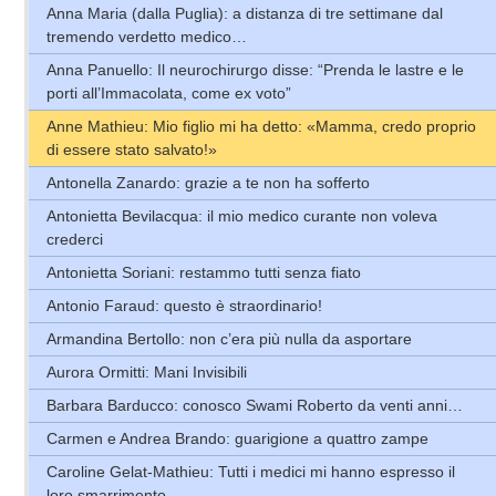
Anna Maria (dalla Puglia): a distanza di tre settimane dal
tremendo verdetto medico…
Anna Panuello: Il neurochirurgo disse: “Prenda le lastre e le
porti all’Immacolata, come ex voto”
Anne Mathieu: Mio figlio mi ha detto: «Mamma, credo proprio
di essere stato salvato!»
Antonella Zanardo: grazie a te non ha sofferto
Antonietta Bevilacqua: il mio medico curante non voleva
crederci
Antonietta Soriani: restammo tutti senza fiato
Antonio Faraud: questo è straordinario!
Armandina Bertollo: non c’era più nulla da asportare
Aurora Ormitti: Mani Invisibili
Barbara Barducco: conosco Swami Roberto da venti anni…
Carmen e Andrea Brando: guarigione a quattro zampe
Caroline Gelat-Mathieu: Tutti i medici mi hanno espresso il
loro smarrimento