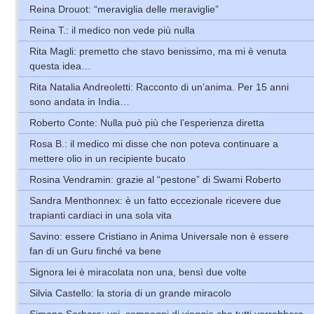
Reina Drouot: “meraviglia delle meraviglie”
Reina T.: il medico non vede più nulla
Rita Magli: premetto che stavo benissimo, ma mi è venuta
questa idea…
Rita Natalia Andreoletti: Racconto di un’anima. Per 15 anni
sono andata in India…
Roberto Conte: Nulla può più che l’esperienza diretta
Rosa B.: il medico mi disse che non poteva continuare a
mettere olio in un recipiente bucato
Rosina Vendramin: grazie al “pestone” di Swami Roberto
Sandra Menthonnex: è un fatto eccezionale ricevere due
trapianti cardiaci in una sola vita
Savino: essere Cristiano in Anima Universale non è essere
fan di un Guru finché va bene
Signora lei è miracolata non una, bensì due volte
Silvia Castello: la storia di un grande miracolo
Simona Sorbara: voi, compagni di viaggio che tutti vorrebbero