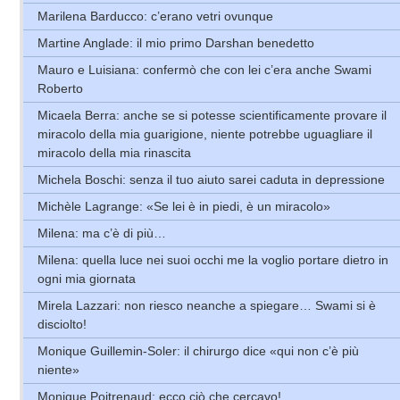
Marilena Barducco: c’erano vetri ovunque
Martine Anglade: il mio primo Darshan benedetto
Mauro e Luisiana: confermò che con lei c’era anche Swami
Roberto
Micaela Berra: anche se si potesse scientificamente provare il
miracolo della mia guarigione, niente potrebbe uguagliare il
miracolo della mia rinascita
Michela Boschi: senza il tuo aiuto sarei caduta in depressione
Michèle Lagrange: «Se lei è in piedi, è un miracolo»
Milena: ma c’è di più…
Milena: quella luce nei suoi occhi me la voglio portare dietro in
ogni mia giornata
Mirela Lazzari: non riesco neanche a spiegare… Swami si è
disciolto!
Monique Guillemin-Soler: il chirurgo dice «qui non c’è più
niente»
Monique Poitrenaud: ecco ciò che cercavo!