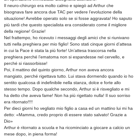
Il neuro-chirurgo era molto calmo e spiegò ad Arthur che
bisognava fare ancora due TAC per vedere l’evoluzione della
situazione! Avrebbe operato solo se si fosse aggravata! Ho saputo
più tardi che questo specialista era considerato come il migliore
della regione! Grazie!
Nel frattempo, ho ricevuto i messaggi degli amici che si riunivano
tutti nella preghiera per mio figlio! Sono stati cinque giorni d’attesa
in cui la Pace è stata la più forte! Un’attesa trascorsa nella
preghiera perché l’ematoma non si espandesse nel cervello, e
perché si riassorbisse!
Poi, il mattino del quinto giorno, Arthur non aveva ancora
mangiato, perché rigettava tutto. Lui stava dormendo quando io ho
sentito qualcosa di indefinibile nella stanza, dolce e forte allo
stesso tempo. Dopo qualche secondo, Arthur si è risvegliato e mi
ha detto che aveva fame! Non ha più rigettato nulla! Il suo sorriso
era ritornato!!!!
Per dieci giorni ho vegliato mio figlio a casa ed un mattino lui mi ha
detto: «Mamma, credo proprio di essere stato salvato! Grazie a
Dio»
Arthur è ritornato a scuola e ha ricominciato a giocare a calcio un
mese dopo, in piena forma!