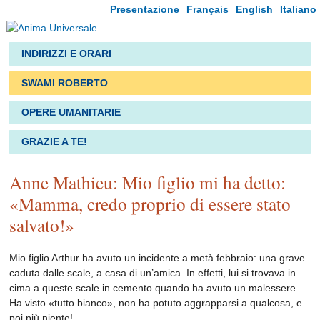
Presentazione
Français
English
Italiano
INDIRIZZI E ORARI
SWAMI ROBERTO
OPERE UMANITARIE
GRAZIE A TE!
Anne Mathieu: Mio figlio mi ha detto:
«Mamma, credo proprio di essere stato
salvato!»
Mio figlio Arthur ha avuto un incidente a metà febbraio: una grave
caduta dalle scale, a casa di un’amica. In effetti, lui si trovava in
cima a queste scale in cemento quando ha avuto un malessere.
Ha visto «tutto bianco», non ha potuto aggrapparsi a qualcosa, e
poi più niente!