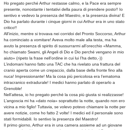
Ho pregato perché Arthur restasse calmo, e la Pace era sempre
presente, nonostante i tentativi della paura di prendere posto!! Io
sentivo e vedevo la presenza del Maestro, e la presenza divina! E
Dio ha parlato durante i cinque giorni in cui Arthur era in uno stato
critico!!
All’inizio, mentre si trovava nei corridoi del Pronto Soccorso, Arthur
ha cominciato a vomitare! Aveva molto male alla testa, ma ha
avuto la presenza di spirito di sussurrarmi all’orecchio «Mamma,
ho chiamato Swami, gli Angeli di Dio e Dio perché vengano in mio
aiuto» (ripeto la frase nell’ordine in cui lui l’ha detto,-))
L’indomani hanno fatto una TAC che ha rivelato una frattura del
cranio aperta come un crepaccio, dalla base della fronte fino alla
nuca! Impressionante! Ma la cosa più pericolosa era l’ematoma
intracranico extradurale! I medici hanno parlato di operarlo a
Grenoble!
Nell’attesa, io ho pregato perché la cosa più giusta si realizzasse!
L’angoscia mi ha «dato noia» soprattutto la notte, quando non ero
vicina a mio figlio! Tuttavia, se volevo potevo chiamare la notte per
avere notizie, come ho fatto 2 volte! I medici ed il personale sono
stati formidabili. Io sentivo la presenza del Maestro!
Il primo giorno, Arthur era in una camera assieme ad un giovane