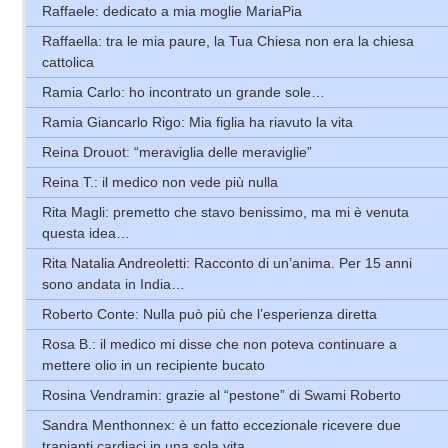
Raffaele: dedicato a mia moglie MariaPia
Raffaella: tra le mia paure, la Tua Chiesa non era la chiesa
cattolica
Ramia Carlo: ho incontrato un grande sole…
Ramia Giancarlo Rigo: Mia figlia ha riavuto la vita
Reina Drouot: “meraviglia delle meraviglie”
Reina T.: il medico non vede più nulla
Rita Magli: premetto che stavo benissimo, ma mi è venuta
questa idea…
Rita Natalia Andreoletti: Racconto di un’anima. Per 15 anni
sono andata in India…
Roberto Conte: Nulla può più che l’esperienza diretta
Rosa B.: il medico mi disse che non poteva continuare a
mettere olio in un recipiente bucato
Rosina Vendramin: grazie al “pestone” di Swami Roberto
Sandra Menthonnex: è un fatto eccezionale ricevere due
trapianti cardiaci in una sola vita