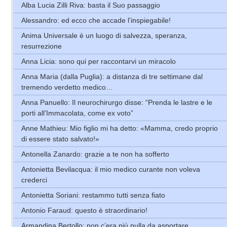
Alba Lucia Zilli Riva: basta il Suo passaggio
Alessandro: ed ecco che accade l’inspiegabile!
Anima Universale è un luogo di salvezza, speranza,
resurrezione
Anna Licia: sono qui per raccontarvi un miracolo
Anna Maria (dalla Puglia): a distanza di tre settimane dal
tremendo verdetto medico…
Anna Panuello: Il neurochirurgo disse: “Prenda le lastre e le
porti all’Immacolata, come ex voto”
Anne Mathieu: Mio figlio mi ha detto: «Mamma, credo proprio
di essere stato salvato!»
Antonella Zanardo: grazie a te non ha sofferto
Antonietta Bevilacqua: il mio medico curante non voleva
crederci
Antonietta Soriani: restammo tutti senza fiato
Antonio Faraud: questo è straordinario!
Armandina Bertollo: non c’era più nulla da asportare