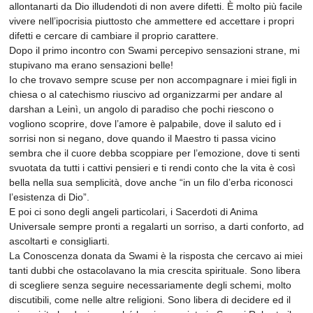
allontanarti da Dio illudendoti di non avere difetti. È molto più facile
vivere nell’ipocrisia piuttosto che ammettere ed accettare i propri
difetti e cercare di cambiare il proprio carattere.
Dopo il primo incontro con Swami percepivo sensazioni strane, mi
stupivano ma erano sensazioni belle!
Io che trovavo sempre scuse per non accompagnare i miei figli in
chiesa o al catechismo riuscivo ad organizzarmi per andare al
darshan a Leinì, un angolo di paradiso che pochi riescono o
vogliono scoprire, dove l’amore è palpabile, dove il saluto ed i
sorrisi non si negano, dove quando il Maestro ti passa vicino
sembra che il cuore debba scoppiare per l’emozione, dove ti senti
svuotata da tutti i cattivi pensieri e ti rendi conto che la vita è così
bella nella sua semplicità, dove anche “in un filo d’erba riconosci
l’esistenza di Dio”.
E poi ci sono degli angeli particolari, i Sacerdoti di Anima
Universale sempre pronti a regalarti un sorriso, a darti conforto, ad
ascoltarti e consigliarti.
La Conoscenza donata da Swami è la risposta che cercavo ai miei
tanti dubbi che ostacolavano la mia crescita spirituale. Sono libera
di scegliere senza seguire necessariamente degli schemi, molto
discutibili, come nelle altre religioni. Sono libera di decidere ed il