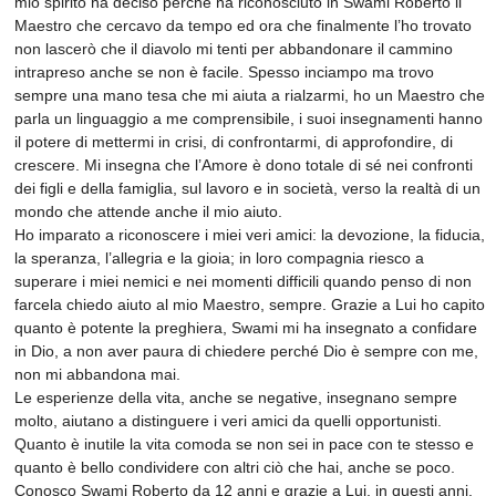
mio spirito ha deciso perché ha riconosciuto in Swami Roberto il
Maestro che cercavo da tempo ed ora che finalmente l’ho trovato
non lascerò che il diavolo mi tenti per abbandonare il cammino
intrapreso anche se non è facile. Spesso inciampo ma trovo
sempre una mano tesa che mi aiuta a rialzarmi, ho un Maestro che
parla un linguaggio a me comprensibile, i suoi insegnamenti hanno
il potere di mettermi in crisi, di confrontarmi, di approfondire, di
crescere. Mi insegna che l’Amore è dono totale di sé nei confronti
dei figli e della famiglia, sul lavoro e in società, verso la realtà di un
mondo che attende anche il mio aiuto.
Ho imparato a riconoscere i miei veri amici: la devozione, la fiducia,
la speranza, l’allegria e la gioia; in loro compagnia riesco a
superare i miei nemici e nei momenti difficili quando penso di non
farcela chiedo aiuto al mio Maestro, sempre. Grazie a Lui ho capito
quanto è potente la preghiera, Swami mi ha insegnato a confidare
in Dio, a non aver paura di chiedere perché Dio è sempre con me,
non mi abbandona mai.
Le esperienze della vita, anche se negative, insegnano sempre
molto, aiutano a distinguere i veri amici da quelli opportunisti.
Quanto è inutile la vita comoda se non sei in pace con te stesso e
quanto è bello condividere con altri ciò che hai, anche se poco.
Conosco Swami Roberto da 12 anni e grazie a Lui, in questi anni,