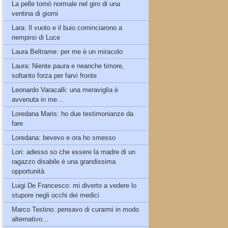
La pelle tornò normale nel giro di una
ventina di giorni
Lara: Il vuoto e il buio cominciarono a
riempirsi di Luce
Laura Beltrame: per me è un miracolo
Laura: Niente paura e neanche timore,
soltanto forza per farvi fronte
Leonardo Varacalli: una meraviglia è
avvenuta in me…
Loredana Maris: ho due testimonianze da
fare
Loredana: bevevo e ora ho smesso
Lori: adesso so che essere la madre di un
ragazzo disabile è una grandissima
opportunità
Luigi De Francesco: mi diverto a vedere lo
stupore negli occhi dei medici
Marco Testino: pensavo di curarmi in modo
alternativo…