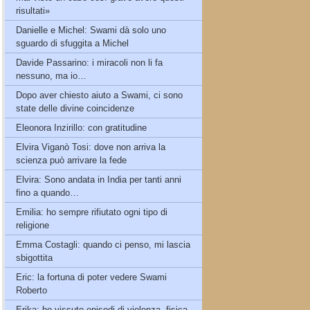
risultati»
Danielle e Michel: Swami dà solo uno
sguardo di sfuggita a Michel
Davide Passarino: i miracoli non li fa
nessuno, ma io…
Dopo aver chiesto aiuto a Swami, ci sono
state delle divine coincidenze
Eleonora Inzirillo: con gratitudine
Elvira Viganò Tosi: dove non arriva la
scienza può arrivare la fede
Elvira: Sono andata in India per tanti anni
fino a quando…
Emilia: ho sempre rifiutato ogni tipo di
religione
Emma Costagli: quando ci penso, mi lascia
sbigottita
Eric: la fortuna di poter vedere Swami
Roberto
Erika: ho vissuto episodi di violenza, fisica