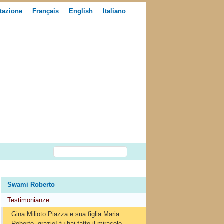
tazione
Français
English
Italiano
Swami Roberto
Testimonianze
Gina Milioto Piazza e sua figlia Maria:
Roberto, grazie! tu hai fatto il miracolo