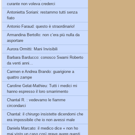
curante non voleva crederci
Antonietta Soriani: restammo tutti senza
fiato
Antonio Faraud: questo è straordinario!
Armandina Bertollo: non c’era più nulla da
asportare
Aurora Ormitti: Mani Invisibili
Barbara Barducco: conosco Swami Roberto
da venti anni…
Carmen e Andrea Brando: guarigione a
quattro zampe
Caroline Gelat-Mathieu: Tutti i medici mi
hanno espresso il loro smarrimento
Chantal R. : vedevamo le fiamme
circondarci
Chantal: il chirurgo insistette dicendomi che
era impossibile che io non avessi male
Daniela Marcato: il medico dice « non ho
mai visto un caso così grave avere questi