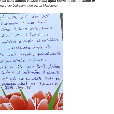
17 da
Gina Milioto Piazza e sua figlia Maria
, le nostre
vicine di
to dei bellissimi fiori per la Madonna)