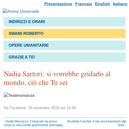
Presentazione
Français
English
Italiano
INDIRIZZI E ORARI
SWAMI ROBERTO
OPERE UMANITARIE
GRAZIE A TE!
Nadia Sartori: si vorrebbe gridarlo al
mondo, ciò che Tu sei
Da Facebook, 29 novembre 2019 ore 19:49
‹ Nadia Marrazzo: il miracolo ha preso
Nicoletta Carchia: il mio avvicinamento alla
corpo in mia sorella gravemente ammalata
fede ›