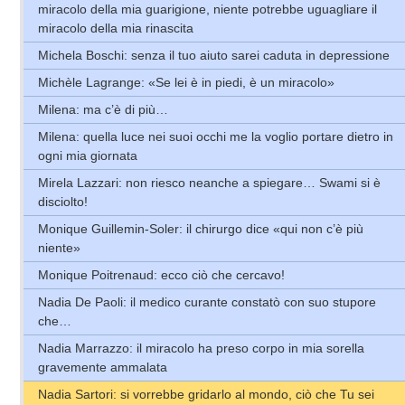
miracolo della mia guarigione, niente potrebbe uguagliare il
miracolo della mia rinascita
Michela Boschi: senza il tuo aiuto sarei caduta in depressione
Michèle Lagrange: «Se lei è in piedi, è un miracolo»
Milena: ma c’è di più…
Milena: quella luce nei suoi occhi me la voglio portare dietro in
ogni mia giornata
Mirela Lazzari: non riesco neanche a spiegare… Swami si è
disciolto!
Monique Guillemin-Soler: il chirurgo dice «qui non c’è più
niente»
Monique Poitrenaud: ecco ciò che cercavo!
Nadia De Paoli: il medico curante constatò con suo stupore
che…
Nadia Marrazzo: il miracolo ha preso corpo in mia sorella
gravemente ammalata
Nadia Sartori: si vorrebbe gridarlo al mondo, ciò che Tu sei