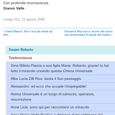
Con profonda riconoscenza.
Gianni Valle
Lonigo (VI), 23 agosto 2009
‹ Gianni Bianco: Non c’era più niente da
Giovanna Mazzocco: anche mia nuora
fare…
può testimoniare le parole del medico ›
Swami Roberto
Testimonianze
Gina Milioto Piazza e sua figlia Maria: Roberto, grazie! tu hai
fatto il miracolo creando questa Chiesa Universale
Alba Lucia Zilli Riva: basta il Suo passaggio
Alessandro: ed ecco che accade l’inspiegabile!
Anima Universale è un luogo di salvezza, speranza,
resurrezione
Anna Licia: sono qui per raccontarvi un miracolo
Anna Maria (dalla Puglia): a distanza di tre settimane dal