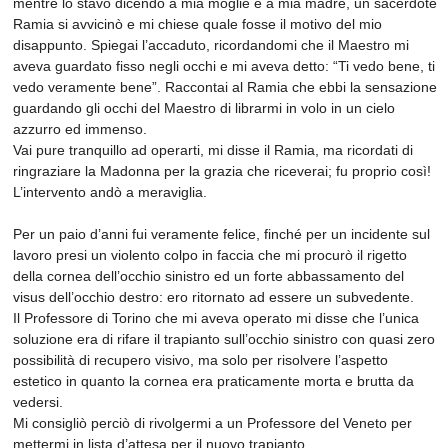
mentre lo stavo dicendo a mia moglie e a mia madre, un sacerdote
Ramia si avvicinò e mi chiese quale fosse il motivo del mio
disappunto. Spiegai l’accaduto, ricordandomi che il Maestro mi
aveva guardato fisso negli occhi e mi aveva detto: “Ti vedo bene, ti
vedo veramente bene”. Raccontai al Ramia che ebbi la sensazione
guardando gli occhi del Maestro di librarmi in volo in un cielo
azzurro ed immenso.
Vai pure tranquillo ad operarti, mi disse il Ramia, ma ricordati di
ringraziare la Madonna per la grazia che riceverai; fu proprio così!
L’intervento andò a meraviglia.
Per un paio d’anni fui veramente felice, finché per un incidente sul
lavoro presi un violento colpo in faccia che mi procurò il rigetto
della cornea dell’occhio sinistro ed un forte abbassamento del
visus dell’occhio destro: ero ritornato ad essere un subvedente.
Il Professore di Torino che mi aveva operato mi disse che l’unica
soluzione era di rifare il trapianto sull’occhio sinistro con quasi zero
possibilità di recupero visivo, ma solo per risolvere l’aspetto
estetico in quanto la cornea era praticamente morta e brutta da
vedersi.
Mi consigliò perciò di rivolgermi a un Professore del Veneto per
mettermi in lista d’attesa per il nuovo trapianto.