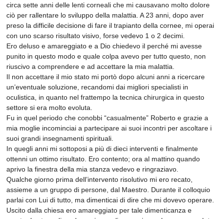
circa sette anni delle lenti corneali che mi causavano molto dolore
ciò per rallentare lo sviluppo della malattia. A 23 anni, dopo aver
preso la difficile decisione di fare il trapianto della cornee, mi operai
con uno scarso risultato visivo, forse vedevo 1 o 2 decimi.
Ero deluso e amareggiato e a Dio chiedevo il perché mi avesse
punito in questo modo e quale colpa avevo per tutto questo, non
riuscivo a comprendere e ad accettare la mia malattia.
Il non accettare il mio stato mi portò dopo alcuni anni a ricercare
un’eventuale soluzione, recandomi dai migliori specialisti in
oculistica, in quanto nel frattempo la tecnica chirurgica in questo
settore si era molto evoluta.
Fu in quel periodo che conobbi “casualmente” Roberto e grazie a
mia moglie incominciai a partecipare ai suoi incontri per ascoltare i
suoi grandi insegnamenti spirituali.
In quegli anni mi sottoposi a più di dieci interventi e finalmente
ottenni un ottimo risultato. Ero contento; ora al mattino quando
aprivo la finestra della mia stanza vedevo e ringraziavo.
Qualche giorno prima dell’intervento risolutivo mi ero recato,
assieme a un gruppo di persone, dal Maestro. Durante il colloquio
parlai con Lui di tutto, ma dimenticai di dire che mi dovevo operare.
Uscito dalla chiesa ero amareggiato per tale dimenticanza e