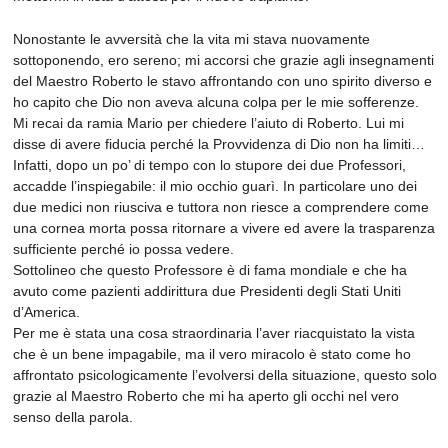
Nonostante le avversità che la vita mi stava nuovamente
sottoponendo, ero sereno; mi accorsi che grazie agli insegnamenti
del Maestro Roberto le stavo affrontando con uno spirito diverso e
ho capito che Dio non aveva alcuna colpa per le mie sofferenze.
Mi recai da ramia Mario per chiedere l’aiuto di Roberto. Lui mi
disse di avere fiducia perché la Provvidenza di Dio non ha limiti…
Infatti, dopo un po’ di tempo con lo stupore dei due Professori,
accadde l’inspiegabile: il mio occhio guarì. In particolare uno dei
due medici non riusciva e tuttora non riesce a comprendere come
una cornea morta possa ritornare a vivere ed avere la trasparenza
sufficiente perché io possa vedere.
Sottolineo che questo Professore è di fama mondiale e che ha
avuto come pazienti addirittura due Presidenti degli Stati Uniti
d’America.
Per me è stata una cosa straordinaria l’aver riacquistato la vista
che è un bene impagabile, ma il vero miracolo è stato come ho
affrontato psicologicamente l’evolversi della situazione, questo solo
grazie al Maestro Roberto che mi ha aperto gli occhi nel vero
senso della parola.