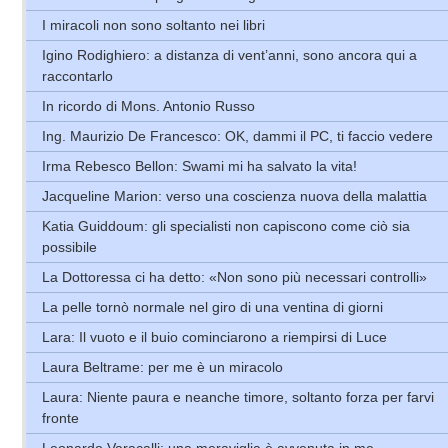
I miracoli non sono soltanto nei libri
Igino Rodighiero: a distanza di vent’anni, sono ancora qui a
raccontarlo
In ricordo di Mons. Antonio Russo
Ing. Maurizio De Francesco: OK, dammi il PC, ti faccio vedere
Irma Rebesco Bellon: Swami mi ha salvato la vita!
Jacqueline Marion: verso una coscienza nuova della malattia
Katia Guiddoum: gli specialisti non capiscono come ciò sia
possibile
La Dottoressa ci ha detto: «Non sono più necessari controlli»
La pelle tornò normale nel giro di una ventina di giorni
Lara: Il vuoto e il buio cominciarono a riempirsi di Luce
Laura Beltrame: per me è un miracolo
Laura: Niente paura e neanche timore, soltanto forza per farvi
fronte
Leonardo Varacalli: una meraviglia è avvenuta in me…