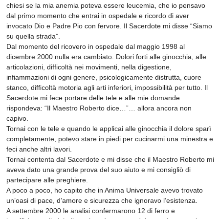
chiesi se la mia anemia poteva essere leucemia, che io pensavo
dal primo momento che entrai in ospedale e ricordo di aver
invocato Dio e Padre Pio con fervore. Il Sacerdote mi disse “Siamo
su quella strada”.
Dal momento del ricovero in ospedale dal maggio 1998 al
dicembre 2000 nulla era cambiato. Dolori forti alle ginocchia, alle
articolazioni, difficoltà nei movimenti, nella digestione,
infiammazioni di ogni genere, psicologicamente distrutta, cuore
stanco, difficoltà motoria agli arti inferiori, impossibilità per tutto. Il
Sacerdote mi fece portare delle tele e alle mie domande
rispondeva: “Il Maestro Roberto dice…”… allora ancora non
capivo.
Tornai con le tele e quando le applicai alle ginocchia il dolore sparì
completamente, potevo stare in piedi per cucinarmi una minestra e
feci anche altri lavori.
Tornai contenta dal Sacerdote e mi disse che il Maestro Roberto mi
aveva dato una grande prova del suo aiuto e mi consigliò di
partecipare alle preghiere.
A poco a poco, ho capito che in Anima Universale avevo trovato
un’oasi di pace, d’amore e sicurezza che ignoravo l’esistenza.
A settembre 2000 le analisi confermarono 12 di ferro e