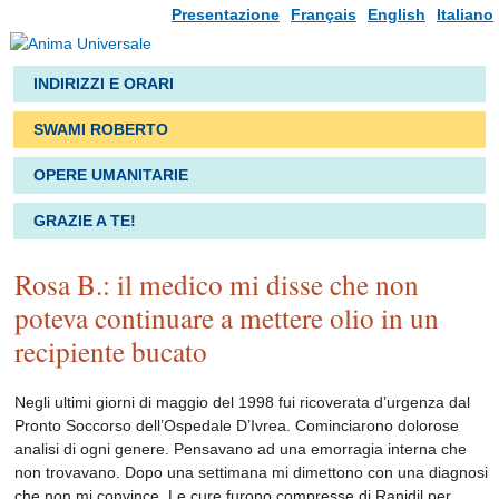
Presentazione
Français
English
Italiano
INDIRIZZI E ORARI
SWAMI ROBERTO
OPERE UMANITARIE
GRAZIE A TE!
Rosa B.: il medico mi disse che non
poteva continuare a mettere olio in un
recipiente bucato
Negli ultimi giorni di maggio del 1998 fui ricoverata d’urgenza dal
Pronto Soccorso dell’Ospedale D’Ivrea. Cominciarono dolorose
analisi di ogni genere. Pensavano ad una emorragia interna che
non trovavano. Dopo una settimana mi dimettono con una diagnosi
che non mi convince. Le cure furono compresse di Ranidil per