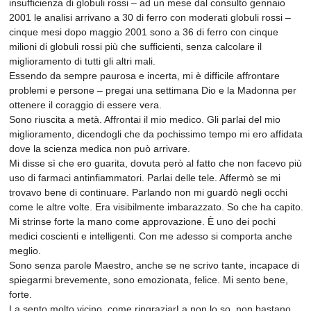
insufficienza di globuli rossi – ad un mese dal consulto gennaio
2001 le analisi arrivano a 30 di ferro con moderati globuli rossi –
cinque mesi dopo maggio 2001 sono a 36 di ferro con cinque
milioni di globuli rossi più che sufficienti, senza calcolare il
miglioramento di tutti gli altri mali.
Essendo da sempre paurosa e incerta, mi è difficile affrontare
problemi e persone – pregai una settimana Dio e la Madonna per
ottenere il coraggio di essere vera.
Sono riuscita a metà. Affrontai il mio medico. Gli parlai del mio
miglioramento, dicendogli che da pochissimo tempo mi ero affidata
dove la scienza medica non può arrivare.
Mi disse sì che ero guarita, dovuta però al fatto che non facevo più
uso di farmaci antinfiammatori. Parlai delle tele. Affermò se mi
trovavo bene di continuare. Parlando non mi guardò negli occhi
come le altre volte. Era visibilmente imbarazzato. So che ha capito.
Mi strinse forte la mano come approvazione. È uno dei pochi
medici coscienti e intelligenti. Con me adesso si comporta anche
meglio.
Sono senza parole Maestro, anche se ne scrivo tante, incapace di
spiegarmi brevemente, sono emozionata, felice. Mi sento bene,
forte.
La sento molto vicino, come ringraziarLa non lo so, non bastano