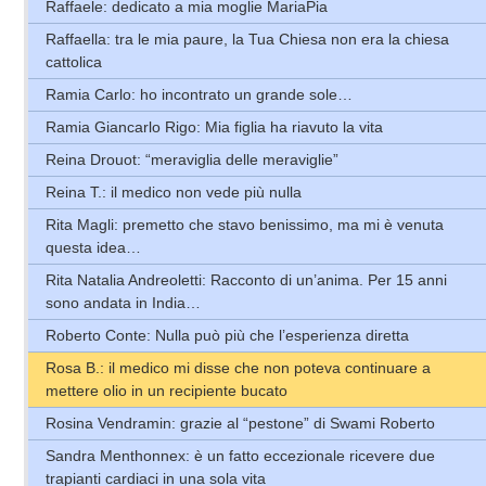
Raffaele: dedicato a mia moglie MariaPia
Raffaella: tra le mia paure, la Tua Chiesa non era la chiesa
cattolica
Ramia Carlo: ho incontrato un grande sole…
Ramia Giancarlo Rigo: Mia figlia ha riavuto la vita
Reina Drouot: “meraviglia delle meraviglie”
Reina T.: il medico non vede più nulla
Rita Magli: premetto che stavo benissimo, ma mi è venuta
questa idea…
Rita Natalia Andreoletti: Racconto di un’anima. Per 15 anni
sono andata in India…
Roberto Conte: Nulla può più che l’esperienza diretta
Rosa B.: il medico mi disse che non poteva continuare a
mettere olio in un recipiente bucato
Rosina Vendramin: grazie al “pestone” di Swami Roberto
Sandra Menthonnex: è un fatto eccezionale ricevere due
trapianti cardiaci in una sola vita