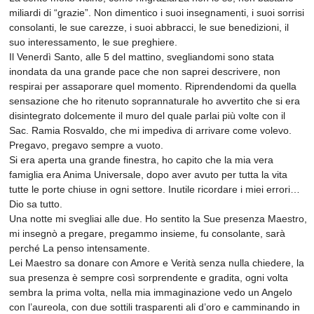
miliardi di “grazie”. Non dimentico i suoi insegnamenti, i suoi sorrisi
consolanti, le sue carezze, i suoi abbracci, le sue benedizioni, il
suo interessamento, le sue preghiere.
Il Venerdì Santo, alle 5 del mattino, svegliandomi sono stata
inondata da una grande pace che non saprei descrivere, non
respirai per assaporare quel momento. Riprendendomi da quella
sensazione che ho ritenuto soprannaturale ho avvertito che si era
disintegrato dolcemente il muro del quale parlai più volte con il
Sac. Ramia Rosvaldo, che mi impediva di arrivare come volevo.
Pregavo, pregavo sempre a vuoto.
Si era aperta una grande finestra, ho capito che la mia vera
famiglia era Anima Universale, dopo aver avuto per tutta la vita
tutte le porte chiuse in ogni settore. Inutile ricordare i miei errori…
Dio sa tutto.
Una notte mi svegliai alle due. Ho sentito la Sue presenza Maestro,
mi insegnò a pregare, pregammo insieme, fu consolante, sarà
perché La penso intensamente.
Lei Maestro sa donare con Amore e Verità senza nulla chiedere, la
sua presenza è sempre così sorprendente e gradita, ogni volta
sembra la prima volta, nella mia immaginazione vedo un Angelo
con l’aureola, con due sottili trasparenti ali d’oro e camminando in