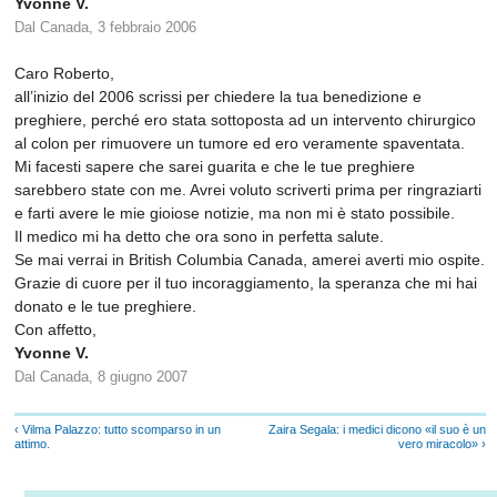
Yvonne V.
Dal Canada, 3 febbraio 2006
Caro Roberto,
all’inizio del 2006 scrissi per chiedere la tua benedizione e
preghiere, perché ero stata sottoposta ad un intervento chirurgico
al colon per rimuovere un tumore ed ero veramente spaventata.
Mi facesti sapere che sarei guarita e che le tue preghiere
sarebbero state con me. Avrei voluto scriverti prima per ringraziarti
e farti avere le mie gioiose notizie, ma non mi è stato possibile.
Il medico mi ha detto che ora sono in perfetta salute.
Se mai verrai in British Columbia Canada, amerei averti mio ospite.
Grazie di cuore per il tuo incoraggiamento, la speranza che mi hai
donato e le tue preghiere.
Con affetto,
Yvonne V.
Dal Canada, 8 giugno 2007
‹ Vilma Palazzo: tutto scomparso in un
Zaira Segala: i medici dicono «il suo è un
attimo.
vero miracolo» ›