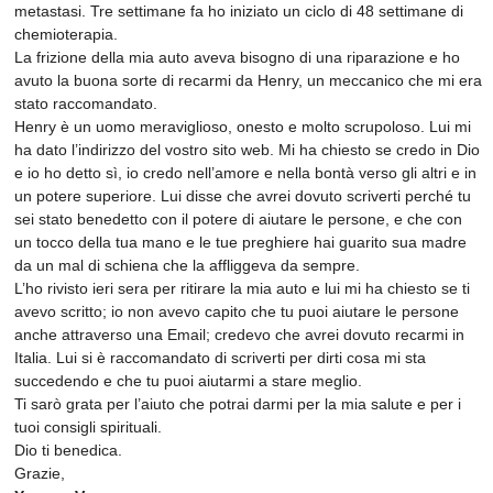
metastasi. Tre settimane fa ho iniziato un ciclo di 48 settimane di
chemioterapia.
La frizione della mia auto aveva bisogno di una riparazione e ho
avuto la buona sorte di recarmi da Henry, un meccanico che mi era
stato raccomandato.
Henry è un uomo meraviglioso, onesto e molto scrupoloso. Lui mi
ha dato l’indirizzo del vostro sito web. Mi ha chiesto se credo in Dio
e io ho detto sì, io credo nell’amore e nella bontà verso gli altri e in
un potere superiore. Lui disse che avrei dovuto scriverti perché tu
sei stato benedetto con il potere di aiutare le persone, e che con
un tocco della tua mano e le tue preghiere hai guarito sua madre
da un mal di schiena che la affliggeva da sempre.
L’ho rivisto ieri sera per ritirare la mia auto e lui mi ha chiesto se ti
avevo scritto; io non avevo capito che tu puoi aiutare le persone
anche attraverso una Email; credevo che avrei dovuto recarmi in
Italia. Lui si è raccomandato di scriverti per dirti cosa mi sta
succedendo e che tu puoi aiutarmi a stare meglio.
Ti sarò grata per l’aiuto che potrai darmi per la mia salute e per i
tuoi consigli spirituali.
Dio ti benedica.
Grazie,