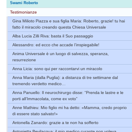
Swami Roberto
Testimonianze
Gina Milioto Piazza e sua figlia Maria: Roberto, grazie! tu hai
fatto il miracolo creando questa Chiesa Universale
Alba Lucia Zilli Riva: basta il Suo passaggio
Alessandro: ed ecco che accade l’inspiegabile!
Anima Universale è un luogo di salvezza, speranza,
resurrezione
Anna Licia: sono qui per raccontarvi un miracolo
Anna Maria (dalla Puglia): a distanza di tre settimane dal
tremendo verdetto medico…
Anna Panuello: Il neurochirurgo disse: “Prenda le lastre e le
porti all’Immacolata, come ex voto”
Anne Mathieu: Mio figlio mi ha detto: «Mamma, credo proprio
di essere stato salvato!»
Antonella Zanardo: grazie a te non ha sofferto
Antonietta Bevilacqua: il mio medico curante non voleva