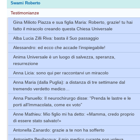
Swami Roberto
Testimonianze
Gina Milioto Piazza e sua figlia Maria: Roberto, grazie! tu hai
fatto il miracolo creando questa Chiesa Universale
Alba Lucia Zilli Riva: basta il Suo passaggio
Alessandro: ed ecco che accade l’inspiegabile!
Anima Universale è un luogo di salvezza, speranza,
resurrezione
Anna Licia: sono qui per raccontarvi un miracolo
Anna Maria (dalla Puglia): a distanza di tre settimane dal
tremendo verdetto medico…
Anna Panuello: Il neurochirurgo disse: “Prenda le lastre e le
porti all’Immacolata, come ex voto”
Anne Mathieu: Mio figlio mi ha detto: «Mamma, credo proprio
di essere stato salvato!»
Antonella Zanardo: grazie a te non ha sofferto
Antonietta Bevilacqua: il mio medico curante non voleva