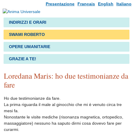
Presentazione
Français
English
Italiano
INDIRIZZI E ORARI
SWAMI ROBERTO
OPERE UMANITARIE
GRAZIE A TE!
Loredana Maris: ho due testimonianze da
fare
Ho due testimonianze da fare.
La prima riguarda il male al ginocchio che mi è venuto circa tre
mesi fa.
Nonostante le visite mediche (risonanza magnetica, ortopedico,
massaggiatore) nessuno ha saputo dirmi cosa dovevo fare per
curarmi.