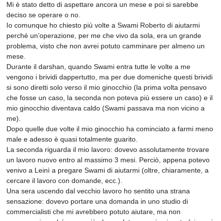
Mi è stato detto di aspettare ancora un mese e poi si sarebbe
deciso se operare o no.
Io comunque ho chiesto più volte a Swami Roberto di aiutarmi
perché un’operazione, per me che vivo da sola, era un grande
problema, visto che non avrei potuto camminare per almeno un
mese.
Durante il darshan, quando Swami entra tutte le volte a me
vengono i brividi dappertutto, ma per due domeniche questi brividi
si sono diretti solo verso il mio ginocchio (la prima volta pensavo
che fosse un caso, la seconda non poteva più essere un caso) e il
mio ginocchio diventava caldo (Swami passava ma non vicino a
me).
Dopo quelle due volte il mio ginocchio ha cominciato a farmi meno
male e adesso è quasi totalmente guarito.
La seconda riguarda il mio lavoro: dovevo assolutamente trovare
un lavoro nuovo entro al massimo 3 mesi. Perciò, appena potevo
venivo a Leinì a pregare Swami di aiutarmi (oltre, chiaramente, a
cercare il lavoro con domande, ecc.).
Una sera uscendo dal vecchio lavoro ho sentito una strana
sensazione: dovevo portare una domanda in uno studio di
commercialisti che mi avrebbero potuto aiutare, ma non