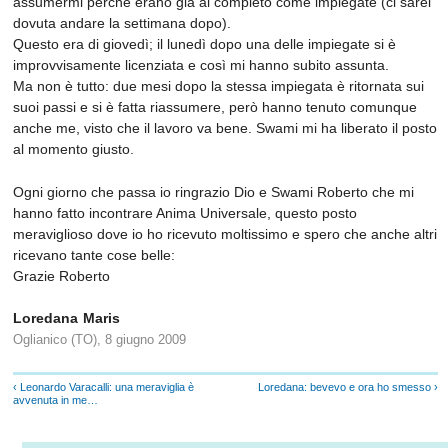
assumermi perché erano già al completo come impiegate (ci sarei
dovuta andare la settimana dopo).
Questo era di giovedì; il lunedì dopo una delle impiegate si è
improvvisamente licenziata e così mi hanno subito assunta.
Ma non è tutto: due mesi dopo la stessa impiegata è ritornata sui
suoi passi e si è fatta riassumere, però hanno tenuto comunque
anche me, visto che il lavoro va bene. Swami mi ha liberato il posto
al momento giusto.
Ogni giorno che passa io ringrazio Dio e Swami Roberto che mi
hanno fatto incontrare Anima Universale, questo posto
meraviglioso dove io ho ricevuto moltissimo e spero che anche altri
ricevano tante cose belle:
Grazie Roberto
Loredana Maris
Oglianico (TO), 8 giugno 2009
‹ Leonardo Varacalli: una meraviglia è
Loredana: bevevo e ora ho smesso ›
avvenuta in me…