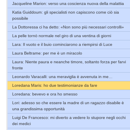
Jacqueline Marion: verso una coscienza nuova della malattia
Katia Guiddoum: gli specialisti non capiscono come ciò sia
possibile
La Dottoressa ci ha detto: «Non sono più necessari controlli»
La pelle tornò normale nel giro di una ventina di giorni
Lara: Il vuoto e il buio cominciarono a riempirsi di Luce
Laura Beltrame: per me è un miracolo
Laura: Niente paura e neanche timore, soltanto forza per farvi
fronte
Leonardo Varacalli: una meraviglia è avvenuta in me…
Loredana Maris: ho due testimonianze da fare
Loredana: bevevo e ora ho smesso
Lori: adesso so che essere la madre di un ragazzo disabile è
una grandissima opportunità
Luigi De Francesco: mi diverto a vedere lo stupore negli occhi
dei medici