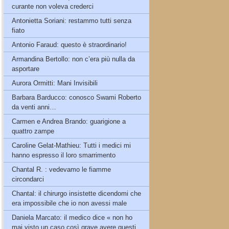
curante non voleva crederci
Antonietta Soriani: restammo tutti senza
fiato
Antonio Faraud: questo è straordinario!
Armandina Bertollo: non c’era più nulla da
asportare
Aurora Ormitti: Mani Invisibili
Barbara Barducco: conosco Swami Roberto
da venti anni…
Carmen e Andrea Brando: guarigione a
quattro zampe
Caroline Gelat-Mathieu: Tutti i medici mi
hanno espresso il loro smarrimento
Chantal R. : vedevamo le fiamme
circondarci
Chantal: il chirurgo insistette dicendomi che
era impossibile che io non avessi male
Daniela Marcato: il medico dice « non ho
mai visto un caso così grave avere questi