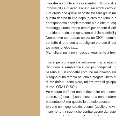
maestre a scuola e poi i sacerdoti. Ricordo di a
impossibili) e di aver lasciato sacerdoti cattol
Ora credo che quelle risposte fossero già in me
questa ricerca fu che dopo la cresima (guai a 
corrispondeva completamente a ciò che mi aspet
messaggi erano troppo umani per essere divini
stupido e credulone spaventato dalle possibili p
Non potevo certo stare senza un DIO! incominci
contatto diretto con altre religioni e credo di e
testimoni di Geova....
Ma nulla di nulla non riuscivo veramente a tro
Trovai però una grande soluzione, iniziai intant
dato nomi e sembianze a loro più congeniali. Que
basano su un concetto comune ma diverso sem
bisogno di un tempio nel quale pregare libero
di me (infatti! sono pigro, mi ero rotto di galo
di me. ORA LO SO!).
Ho vissuto così per anni e devo dire che unendo
coerenza (poca....) sono riuscito a non perdermi
presuntuoso! ma questo lo so solo adesso.
Io sono un ingegnere del suono, (quello che vi
insieme tutti i suoni che sentite uscire da radio