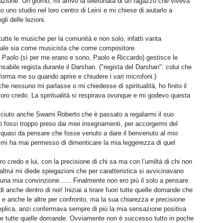
razione. Un giorno, mi arrivò la telefonata di un ragazzo che viveva
 uno studio nel loro centro di Leinì e mi chiese di aiutarlo a
gli delle lezioni.
tutte le musiche per la comunità e non solo, infatti vanta
ionale sia come musicista che come compositore.
 Paolo (sì per me erano e sono, Paolo e Riccardo) gestisce le
nsabile regista durante il Darshan. ("regista del Darshan": colui che
 informa me su quando aprire e chiudere i vari microfoni.)
che nessuno mi parlasse o mi chiedesse di spiritualità, ho finito il
loro credo. La spiritualità si respirava ovunque e mi godevo questa
sciuto anche Swami Roberto che è passato a regalarmi il suo
 fossi troppo preso dai miei insegnamenti, per accorgermi del
 quasi da pensare che fosse venuto a dare il benvenuto al mio
on mi ha mai permesso di dimenticare la mia leggerezza di quel
oro credo e lui, con la precisione di chi sa ma con l’umiltà di chi non
altrui mi diede spiegazioni che per caratteristica si avvicinavano
una mia convinzione...... Finalmente non ero più il solo a pensare
anche dentro di noi! Iniziai a tirare fuori tutte quelle domande che
 e anche le altre per confronto, ma la sua chiarezza e precisione
replica, anzi confermava sempre di più la mia sensazione positiva
te tutte quelle domande. Ovviamente non è successo tutto in poche