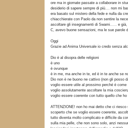
ore ma in giornate passate a collaborare in s
desiderio di sapere sempre di più.... non mi b
era basato sul mistero della fede e nulla da cr
chiacchierate con Paolo da non sentire la neces
ascoltare gli insegnamenti di Swami...... e già,
C, avevo buone sensazioni, ma le sue parole d
Oggi
Grazie ad Anima Universale io credo senza al
Dio è al disopra delle religioni
è uno
è ovunque
è in me, ma anche in te, ed è in te anche se no
Dio non è ne buono ne cattivo (non gli posso da
voglio essere utile al prossimo perché è come
voglio assolutamente ascoltare la mia coscien
voglio essere coerente con tutto quello che ho
ATTENZIONE! non ho mai detto che ci riesco s
scoperto che se voglio essere coerente, ascolt
tutto diventa molto complicato e difficile da 
sulla mia pelle, che non sono solo, anzi nessuno