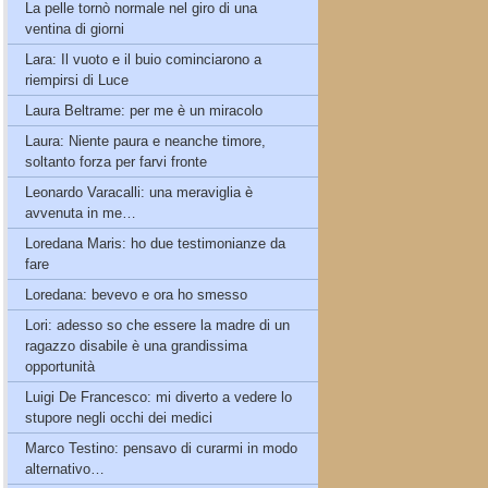
La pelle tornò normale nel giro di una
ventina di giorni
Lara: Il vuoto e il buio cominciarono a
riempirsi di Luce
Laura Beltrame: per me è un miracolo
Laura: Niente paura e neanche timore,
soltanto forza per farvi fronte
Leonardo Varacalli: una meraviglia è
avvenuta in me…
Loredana Maris: ho due testimonianze da
fare
Loredana: bevevo e ora ho smesso
Lori: adesso so che essere la madre di un
ragazzo disabile è una grandissima
opportunità
Luigi De Francesco: mi diverto a vedere lo
stupore negli occhi dei medici
Marco Testino: pensavo di curarmi in modo
alternativo…