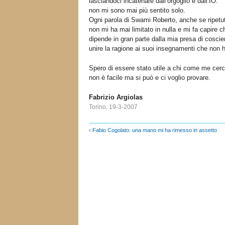
lasciandoci incatenare dall’orgoglio e dall’IO.
non mi sono mai più sentito solo.
Ogni parola di Swami Roberto, anche se ripetut
non mi ha mai limitato in nulla e mi fa capire c
dipende in gran parte dalla mia presa di cosci
unire la ragione ai suoi insegnamenti che non h
Spero di essere stato utile a chi come me cer
non è facile ma si può e ci voglio provare.
Fabrizio Argiolas
Torino, 19-3-2007
‹ Fabio Cogolato: una mano mi ha rimesso in assetto