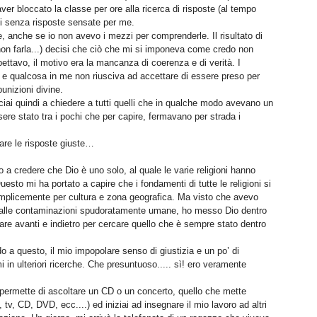
ver bloccato la classe per ore alla ricerca di risposte (al tempo
ici senza risposte sensate per me.
, anche se io non avevo i mezzi per comprenderle. Il risultato di
non farla...) decisi che ciò che mi si imponeva come credo non
tavo, il motivo era la mancanza di coerenza e di verità. I
 e qualcosa in me non riusciva ad accettare di essere preso per
unizioni divine.
ai quindi a chiedere a tutti quelli che in qualche modo avevano un
ssere stato tra i pochi che per capire, fermavano per strada i
vare le risposte giuste…
o a credere che Dio è uno solo, al quale le varie religioni hanno
sto mi ha portato a capire che i fondamenti di tutte le religioni si
plicemente per cultura e zona geografica. Ma visto che avevo
 dalle contaminazioni spudoratamente umane, ho messo Dio dentro
ppare avanti e indietro per cercare quello che è sempre stato dentro
 a questo, il mio impopolare senso di giustizia e un po’ di
 in ulteriori ricerche. Che presuntuoso..... sì! ero veramente
 permette di ascoltare un CD o un concerto, quello che mette
, tv, CD, DVD, ecc....) ed iniziai ad insegnare il mio lavoro ad altri