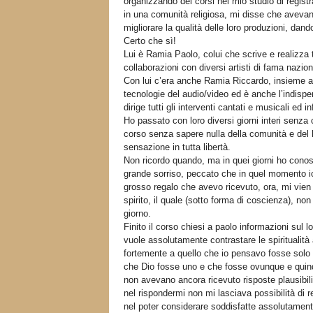
organizzando dei corsi nel mio studio di regist
in una comunità religiosa, mi disse che avevano
migliorare la qualità delle loro produzioni, dando
Certo che sì!
Lui è Ramia Paolo, colui che scrive e realizza 
collaborazioni con diversi artisti di fama naz
Con lui c’era anche Ramia Riccardo, insieme a
tecnologie del audio/video ed è anche l’indispe
dirige tutti gli interventi cantati e musicali ed
Ho passato con loro diversi giorni interi senza 
corso senza sapere nulla della comunità e del 
sensazione in tutta libertà.
Non ricordo quando, ma in quei giorni ho cono
grande sorriso, peccato che in quel momento io
grosso regalo che avevo ricevuto, ora, mi vien
spirito, il quale (sotto forma di coscienza), n
giorno.
Finito il corso chiesi a paolo informazioni sul l
vuole assolutamente contrastare le spiritualità 
fortemente a quello che io pensavo fosse solo 
che Dio fosse uno e che fosse ovunque e quindi 
non avevano ancora ricevuto risposte plausibili
nel rispondermi non mi lasciava possibilità di 
nel poter considerare soddisfatte assolutamen