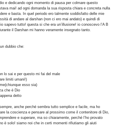
tudio e dedicando ogni momento di pausa per colmare questo
astava mai! ad ogni domanda la sua risposta chiara e concreta nulla
edere e basta. In quel periodo ero talmente soddisfatto delle mie
sità di andare al darshan (non ci ero mai andato) e quindi di
 io sapevo tutto! questa si che era un’illusione! io conoscevo l’A B
urante il Darshan mi hanno veramente insegnato tanto.
cun dubbio che:
n lo sai e per questo mi fai del male
re limiti umani!)
 me(chiunque esso sia)
za che è Dio
 appena detto
empre, anche perché sembra tutto semplice e facile, ma ho
are la coscienza e pensare al prossimo come il contenitore di Dio,
comprendere e superare, ma so chiaramente, perché l’ho provato
 è solo! siamo noi che in certi momenti rifiutiamo gli aiuti