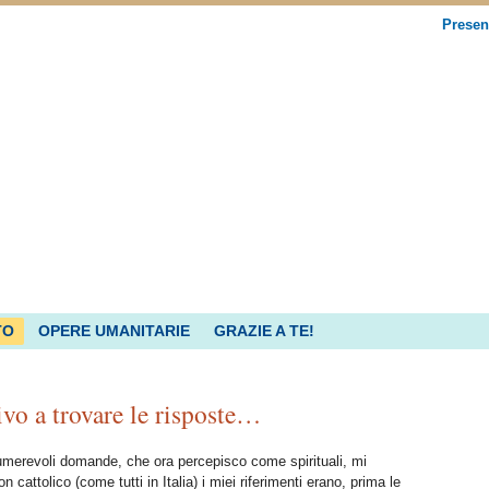
Presen
TO
OPERE UMANITARIE
GRAZIE A TE!
ivo a trovare le risposte…
numerevoli domande, che ora percepisco come spirituali, mi
cattolico (come tutti in Italia) i miei riferimenti erano, prima le