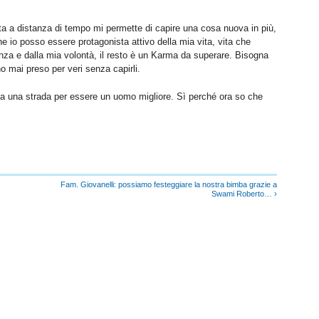
a a distanza di tempo mi permette di capire una cosa nuova in più,
he io posso essere protagonista attivo della mia vita, vita che
enza e dalla mia volontà, il resto è un Karma da superare. Bisogna
o mai preso per veri senza capirli.
ca una strada per essere un uomo migliore. Sì perché ora so che
Fam. Giovanelli: possiamo festeggiare la nostra bimba grazie a
Swami Roberto… ›