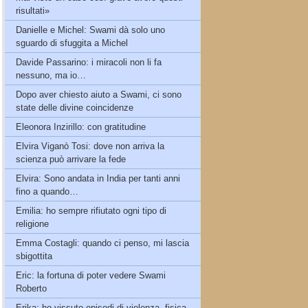
risultati»
Danielle e Michel: Swami dà solo uno
sguardo di sfuggita a Michel
Davide Passarino: i miracoli non li fa
nessuno, ma io…
Dopo aver chiesto aiuto a Swami, ci sono
state delle divine coincidenze
Eleonora Inzirillo: con gratitudine
Elvira Viganò Tosi: dove non arriva la
scienza può arrivare la fede
Elvira: Sono andata in India per tanti anni
fino a quando…
Emilia: ho sempre rifiutato ogni tipo di
religione
Emma Costagli: quando ci penso, mi lascia
sbigottita
Eric: la fortuna di poter vedere Swami
Roberto
Erika: ho vissuto episodi di violenza, fisica