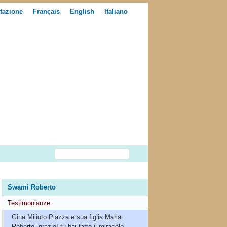
tazione
Français
English
Italiano
Swami Roberto
Testimonianze
Gina Milioto Piazza e sua figlia Maria:
Roberto, grazie! tu hai fatto il miracolo