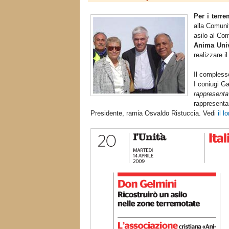
Per i terre
alla Comuni
asilo al Co
Anima Univ
realizzare il
Il complesso
I coniugi Ga
rappresenta
rappresentan
Presidente, ramia Osvaldo Ristuccia. Vedi
il 