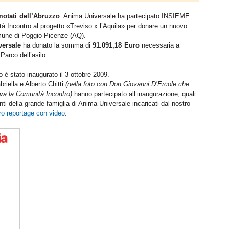
motati dell’Abruzzo
: Anima Universale ha partecipato INSIEME
tà Incontro al progetto «Treviso x l’Aquila» per donare un nuovo
mune di Poggio Picenze (AQ).
ersale
ha donato la somma di
91.091,18 Euro
necessaria a
 Parco dell’asilo.
 è stato inaugurato il 3 ottobre 2009.
briella e Alberto Chitti
(nella foto con Don Giovanni D’Ercole che
va la Comunità Incontro)
hanno partecipato all’inaugurazione, quali
ti della grande famiglia di Anima Universale incaricati dal nostro
loro reportage con video
.