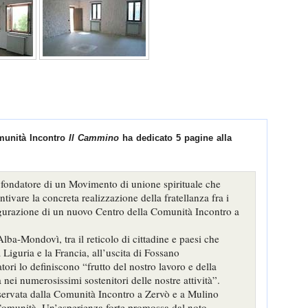
Comunità Incontro
Il Cammino
ha dedicato 5 pagine alla
 fondatore di un Movimento di unione spirituale che
ntivare la concreta realizzazione della fratellanza fra i
ugurazione di un nuovo Centro della Comunità Incontro a
lba-Mondovì, tra il reticolo di cittadine e paesi che
 Liguria e la Francia, all’uscita di Fossano
ori lo definiscono “frutto del nostro lavoro e della
nei numerosissimi sostenitori delle nostre attività”.
servata dalla Comunità Incontro a Zervò e a Mulino
a Comunità. Un’esperienza forte promossa dal noto