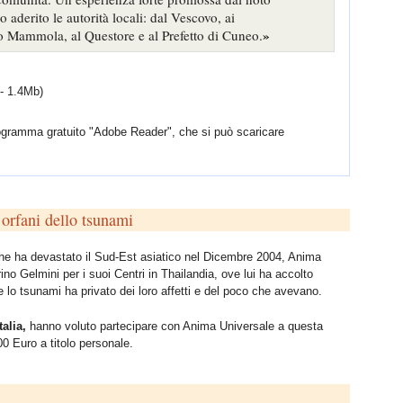
 aderito le autorità locali: dal Vescovo, ai
»
lo Mammola, al Questore e al Prefetto di Cuneo.
 - 1.4Mb)
programma gratuito "Adobe Reader", che si può scaricare
orfani dello tsunami
i che ha devastato il Sud-Est asiatico nel Dicembre 2004, Anima
no Gelmini per i suoi Centri in Thailandia, ove lui ha accolto
e lo tsunami ha privato dei loro affetti e del poco che avevano.
alia,
hanno voluto partecipare con Anima Universale a questa
00 Euro a titolo personale.