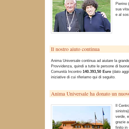
Pierino 
sua vita
e al sos
Il nostro aiuto continua
Anima Universale continua ad aiutare la grande
Provvidenza, quindi a tutte le persone di buon
Comunità Incontro
140.393,50 Euro
(dato aggi
iniziative di cui riferiamo qui di seguito.
Anima Universale ha donato un nuov
Il Centr
sinistra
verde, e
grazie a
finito i