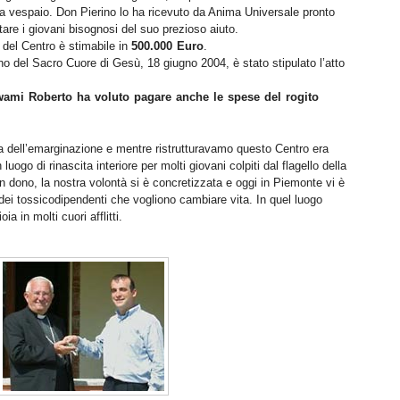
a vespaio. Don Pierino lo ha ricevuto da Anima Universale pronto
tare i giovani bisognosi del suo prezioso aiuto.
e del Centro è stimabile in
500.000 Euro
.
no del Sacro Cuore di Gesù, 18 giugno 2004, è stato stipulato l’atto
wami Roberto ha voluto pagare anche le spese del rogito
a dell’emarginazione e mentre ristrutturavamo questo Centro era
 luogo di rinascita interiore per molti giovani colpiti dal flagello della
n dono, la nostra volontà si è concretizzata e oggi in Piemonte vi è
o dei tossicodipendenti che vogliono cambiare vita. In quel luogo
a in molti cuori afflitti.