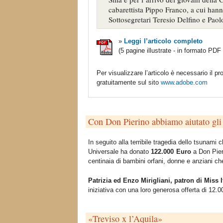
cabarettista Pippo Franco, a cui hanno
Sottosegretari Teresio Delfino e Pao
»
Leggi l’articolo completo
(5 pagine illustrate - in formato PDF
Per visualizzare l’articolo è necessario il 
gratuitamente sul sito
www.adobe.com
Con Don Pierino abbiamo aiutato gli 
In seguito alla terribile tragedia dello tsunam
Universale ha donato
122.000 Euro
a Don Pieri
centinaia di bambini orfani, donne e anziani ch
Patrizia ed Enzo Mirigliani, patron di Miss It
iniziativa con una loro generosa offerta di 12.0
«Treviso x l’Aquila»