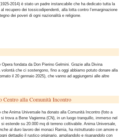
(1925-2014) è stato un padre instancabile che ha dedicato tutta la
 al recupero dei tossicodipendenti, alla lotta contro l’emarginazione
tegno dei poveri di ogni nazionalità e religione.
 Opera fondata da Don Pierino Gelmini. Grazie alla Divina
a volontà che ci sostengono, fino a oggi abbiamo potuto donare alla
ornato il 20 gennaio 2025), che vanno ad aggiungersi alle altre
o Centro alla Comunità Incontro
o che Anima Universale ha donato alla Comunità Incontro (foto a
) si trova a Bene Vagienna (CN), in un luogo tranquillo, immerso nel
 si estende su 20.000 mq di terreno coltivabile. Anima Universale,
nche al duro lavoro dei monaci Ramia, ha ristrutturato con amore e
n ogni dettaglio il rustico originario, ampliandolo e risanandolo con