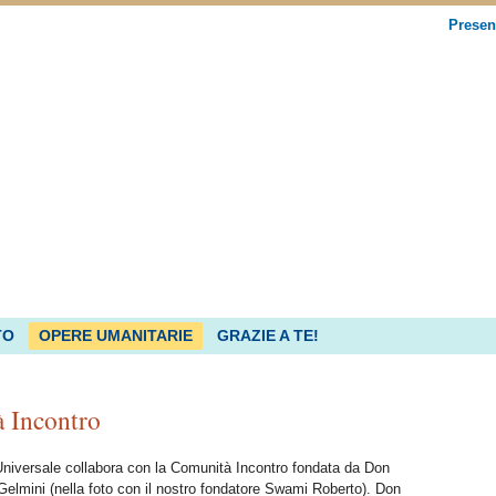
Presen
TO
OPERE UMANITARIE
GRAZIE A TE!
à Incontro
niversale collabora con la Comunità Incontro fondata da Don
Gelmini (nella foto con il nostro fondatore Swami Roberto). Don