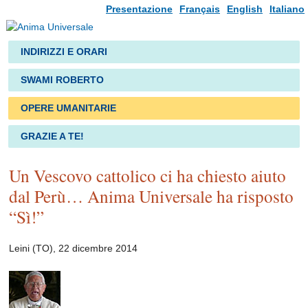
Presentazione
Français
English
Italiano
INDIRIZZI E ORARI
SWAMI ROBERTO
OPERE UMANITARIE
GRAZIE A TE!
Un Vescovo cattolico ci ha chiesto aiuto
dal Perù… Anima Universale ha risposto
“Sì!”
Leini (TO), 22 dicembre 2014