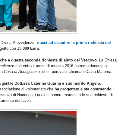
la Divina Provvidenza,
riuscì ad esaudire la prima richiesta del
ogetto con
35.000 Euro
.
nche a questa seconda richiesta di aiuto del Vescovo
. La Chiesa
llenza che entro il mese di maggio 2016 potremo donargli gli
 la
Casa di Accoglienza
, che i peruviani chiamano Casa Materna.
a gentile
Dott.ssa Caterina Guarna e suo marito Angelo
, i
Associazione di volontariato che
ha progettato e sta costruendo
il
scovo di Huánuco, i quali ci hanno trasmesso le sue richieste di
zamento dei lavori.