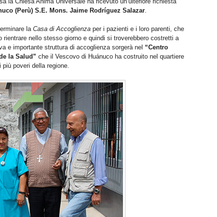
a la Chiesa Anima Universale ha ricevuto un’ulteriore richiesta
nuco (Perù) S.E. Mons. Jaime Rodríguez Salazar
.
terminare la
Casa di Accoglienza
per i pazienti e i loro parenti, che
 rientrare nello stesso giorno e quindi si troverebbero costretti a
va e importante struttura di accoglienza sorgerà nel
“Centro
de la Salud”
che il Vescovo di Huánuco ha costruito nel quartiere
i più poveri della regione.