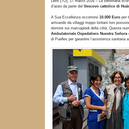
Leini (TO), 17 marzo 2016 – La settimana scors
d’aiuto da parte del
Vescovo cattolico di Huá
A Sua Eccellenza occorrono
10.000 Euro
per 
arrivando da villaggi troppo lontani non possono
dormire sui marciapiedi della città. Questa nuo
Ambulatoriale Ospedaliero Nuestra Señora 
di Puelles per garantire l’assistenza sanitaria a