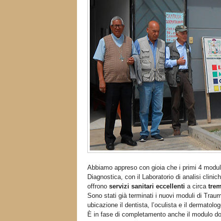
Abbiamo appreso con gioia che i primi 4 moduli
Diagnostica, con il Laboratorio di analisi clin
offrono
servizi sanitari eccellenti
a circa
trem
Sono stati già terminati i nuovi moduli di Trau
ubicazione il dentista, l’oculista e il dermatolog
È in fase di completamento anche il modulo dov