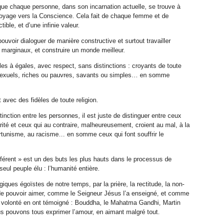
t que chaque personne, dans son incarnation actuelle, se trouve à
 voyage vers la Conscience. Cela fait de chaque femme et de
ble, et d’une infinie valeur.
uvoir dialoguer de manière constructive et surtout travailler
 marginaux, et construire un monde meilleur.
les à égales, avec respect, sans distinctions : croyants de toute
osexuels, riches ou pauvres, savants ou simples… en somme
t avec des fidèles de toute religion.
tinction entre les personnes, il est juste de distinguer entre ceux
harité et ceux qui au contraire, malheureusement, croient au mal, à la
ortunisme, au racisme… en somme ceux qui font souffrir le
différent » est un des buts les plus hauts dans le processus de
seul peuple élu : l’humanité entière.
ogiques égoïstes de notre temps, par la prière, la rectitude, la non-
 de pouvoir aimer, comme le Seigneur Jésus l’a enseigné, et comme
olonté en ont témoigné : Bouddha, le Mahatma Gandhi, Martin
s pouvons tous exprimer l’amour, en aimant malgré tout.