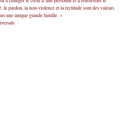
éussit à changer le cœur d’une personne et à renouveler le
é, le pardon, la non-violence et la rectitude sont des valeurs
ans une unique grande famille. »
versale