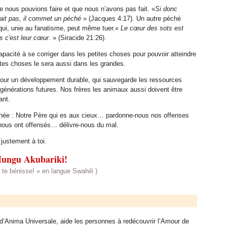
ue nous pouvions faire et que nous n’avons pas fait. «
Si donc
e fait pas, il commet un péché
» (Jacques 4:17). Un autre péché
) qui, unie au fanatisme, peut même tuer.«
Le cœur des sots est
 c'est leur cœur.
» (Siracide 21:26).
apacité à se corriger dans les petites choses pour pouvoir atteindre
tites choses le sera aussi dans les grandes.
r pour un développement durable, qui sauvegarde les ressources
 générations futures. Nos frères les animaux aussi doivent être
ant.
gnée : Notre Père qui es aux cieux… pardonne-nous nos offenses
ous ont offensés… délivre-nous du mal.
justement à toi.
ungu Akubariki!
 te bénisse! » en langue Swahili )
d’Anima Universale, aide les personnes à redécouvrir l’Amour de