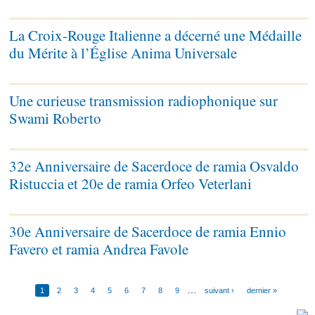
La Croix-Rouge Italienne a décerné une Médaille
du Mérite à l’Église Anima Universale
Une curieuse transmission radiophonique sur
Swami Roberto
32e Anniversaire de Sacerdoce de ramia Osvaldo
Ristuccia et 20e de ramia Orfeo Veterlani
30e Anniversaire de Sacerdoce de ramia Ennio
Favero et ramia Andrea Favole
…
1
2
3
4
5
6
7
8
9
suivant ›
dernier »