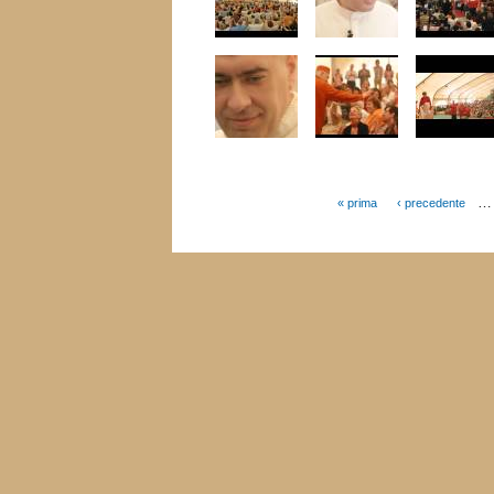
…
« prima
‹ precedente