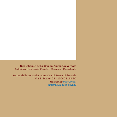
Sito ufficiale della Chiesa Anima Universale
Autorizzato da ramia Osvaldo Ristuccia, Presidente
A cura della comunità monastica di Anima Universale
Via E. Mattei, 58 - 10040 Leini TO
Hosted by
FastComet
Informativa sulla privacy