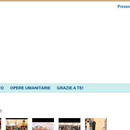
Presen
TO
OPERE UMANITARIE
GRAZIE A TE!
o