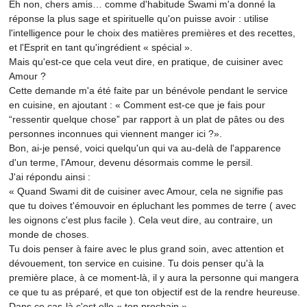
Eh non, chers amis… comme d'habitude Swami m'a donné la
réponse la plus sage et spirituelle qu'on puisse avoir : utilise
l'intelligence pour le choix des matières premières et des recettes,
et l'Esprit en tant qu'ingrédient « spécial ».
Mais qu'est-ce que cela veut dire, en pratique, de cuisiner avec
Amour ?
Cette demande m'a été faite par un bénévole pendant le service
en cuisine, en ajoutant : « Comment est-ce que je fais pour
“ressentir quelque chose” par rapport à un plat de pâtes ou des
personnes inconnues qui viennent manger ici ?».
Bon, ai-je pensé, voici quelqu'un qui va au-delà de l'apparence
d'un terme, l'Amour, devenu désormais comme le persil.
J'ai répondu ainsi :
« Quand Swami dit de cuisiner avec Amour, cela ne signifie pas
que tu doives t'émouvoir en épluchant les pommes de terre ( avec
les oignons c'est plus facile ). Cela veut dire, au contraire, un
monde de choses.
Tu dois penser à faire avec le plus grand soin, avec attention et
dévouement, ton service en cuisine. Tu dois penser qu'à la
première place, à ce moment-là, il y aura la personne qui mangera
ce que tu as préparé, et que ton objectif est de la rendre heureuse.
Dans ce cas-là c'est elle « ton prochain ».