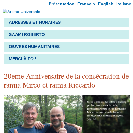
Présentation
Français
English
Italiano
ADRESSES ET HORAIRES
SWAMI ROBERTO
ŒUVRES HUMANITAIRES
MERCI À TOI!
20eme Anniversaire de la consécration de
ramia Mirco et ramia Riccardo